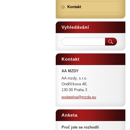
Kontakt
Vyhledávání
Kontakt
AA MZDY
AA mzdy, s.r.o.
Ondříčkova 48,
130 00 Praha 3
podateln
a@mzda.e
u
Anketa
Proč jste se rozhodli