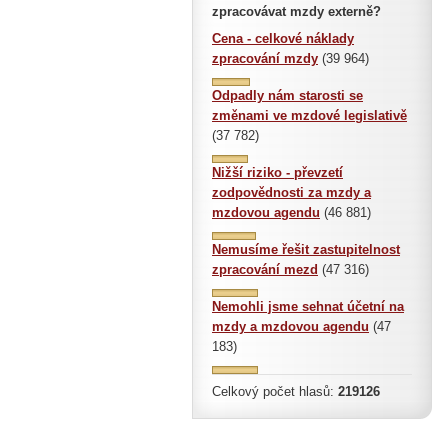
zpracovávat mzdy externě?
Cena - celkové náklady
zpracování mzdy
(39 964)
Odpadly nám starosti se
změnami ve mzdové legislativě
(37 782)
Nižší riziko - převzetí
zodpovědnosti za mzdy a
mzdovou agendu
(46 881)
Nemusíme řešit zastupitelnost
zpracování mezd
(47 316)
Nemohli jsme sehnat účetní na
mzdy a mzdovou agendu
(47
183)
Celkový počet hlasů:
219126