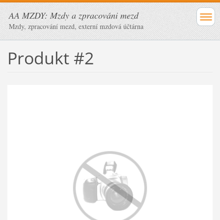
AA MZDY: Mzdy a zpracováni mezd
Mzdy, zpracování mezd, externí mzdová účtárna
Produkt #2