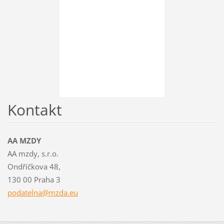
Kontakt
AA MZDY
AA mzdy, s.r.o.
Ondříčkova 48,
130 00 Praha 3
podateln
a@mzda.e
u